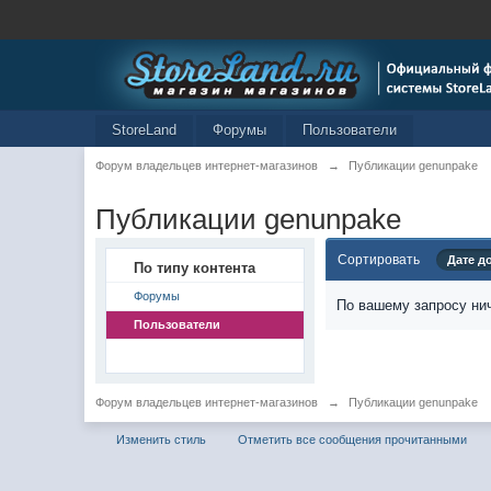
StoreLand
Форумы
Пользователи
Форум владельцев интернет-магазинов
→
Публикации genunpake
Публикации genunpake
Сортировать
Дате д
По типу контента
Форумы
По вашему запросу нич
Пользователи
Форум владельцев интернет-магазинов
→
Публикации genunpake
Изменить стиль
Отметить все сообщения прочитанными