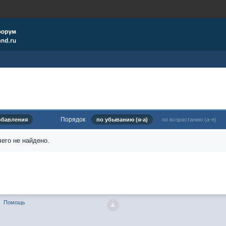
Порядок
обавления
по убыванию (я-а)
по возрастанию (а-я)
его не найдено.
Помощь