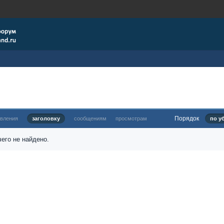
Порядок
овления
заголовку
сообщениям
просмотрам
по у
его не найдено.