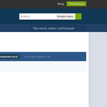
Вход
Регистрация
Google поиск
Просмотр новых публикаций
быванию (я-а)
по возрастанию (а-я)