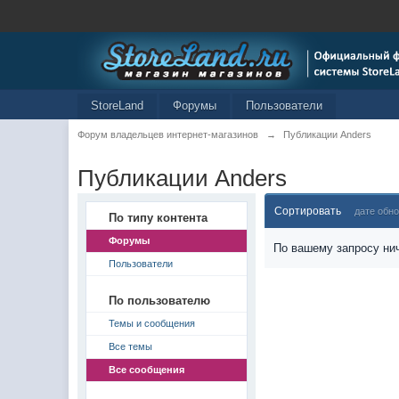
StoreLand
Форумы
Пользователи
Форум владельцев интернет-магазинов
→
Публикации Anders
Публикации Anders
Сортировать
дате обн
По типу контента
Форумы
По вашему запросу нич
Пользователи
По пользователю
Темы и сообщения
Все темы
Все сообщения