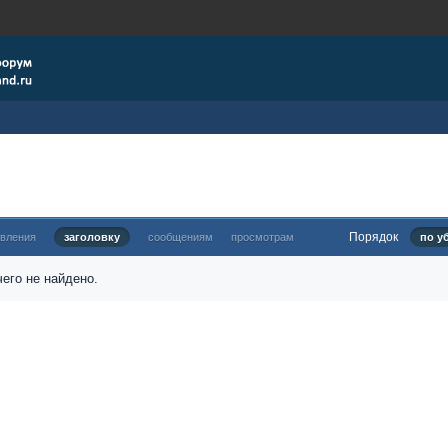
Порядок
овления
заголовку
сообщениям
просмотрам
по у
его не найдено.