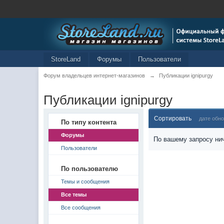
StoreLand
Форумы
Пользователи
Форум владельцев интернет-магазинов
→
Публикации ignipurgy
Публикации ignipurgy
Сортировать
дате обн
По типу контента
Форумы
По вашему запросу нич
Пользователи
По пользователю
Темы и сообщения
Все темы
Все сообщения