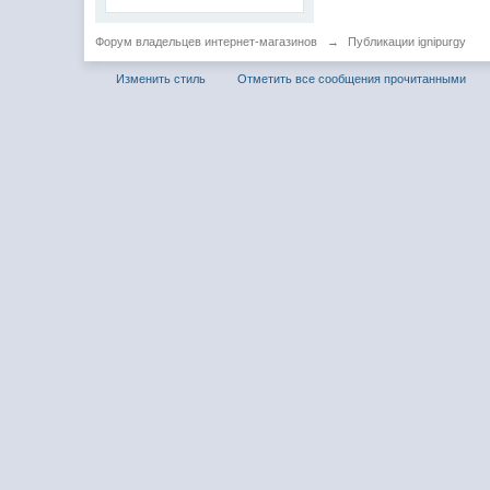
Форум владельцев интернет-магазинов
→
Публикации ignipurgy
Изменить стиль
Отметить все сообщения прочитанными