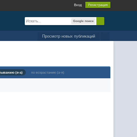
Вход
Регистрация
Google поиск
Просмотр новых публикаций
быванию (я-а)
по возрастанию (а-я)