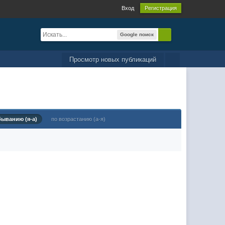
Вход
Регистрация
Google поиск
Просмотр новых публикаций
быванию (я-а)
по возрастанию (а-я)