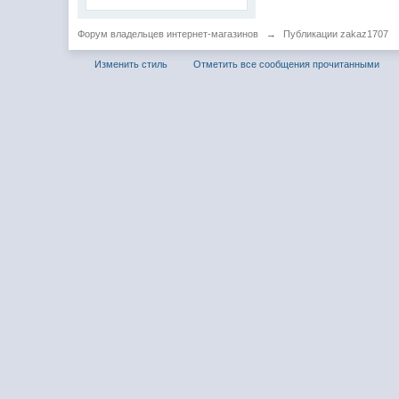
Форум владельцев интернет-магазинов
→
Публикации zakaz1707
Изменить стиль
Отметить все сообщения прочитанными