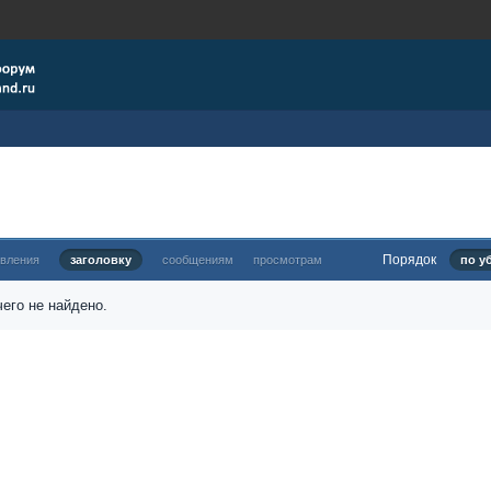
Порядок
овления
заголовку
сообщениям
просмотрам
по у
его не найдено.