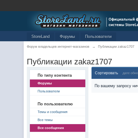
StoreLand
Форумы
Пользователи
Форум владельцев интернет-магазинов
→
Публикации zakaz1707
Публикации zakaz1707
Сортировать
дате обн
По типу контента
Форумы
По вашему запросу нич
Пользователи
По пользователю
Темы и сообщения
Все темы
Все сообщения