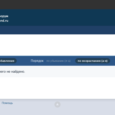
Порядок
обавления
по убыванию (я-а)
по возрастанию (а-я)
его не найдено.
Помощь