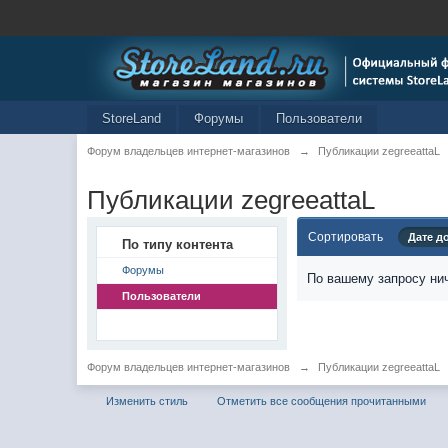
StoreLand
Форумы
Пользователи
Форум владельцев интернет-магазинов
→
Публикации zegreeattaL
Публикации zegreeattaL
Сортировать
Дате д
По типу контента
Форумы
По вашему запросу нич
Пользователи
Форум владельцев интернет-магазинов
→
Публикации zegreeattaL
Изменить стиль
Отметить все сообщения прочитанными