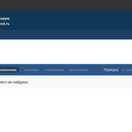
Порядок
бновления
заголовку
сообщениям
просмотрам
по убы
его не найдено.