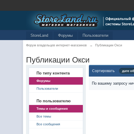
StoreLand
Форумы
Пользователи
Форум владельцев интернет-магазинов
→
Публикации Окси
Публикации Окси
Сортировать
дате о
По типу контента
Форумы
По вашему запросу нич
Пользователи
По пользователю
Темы и сообщения
Все темы
Все сообщения