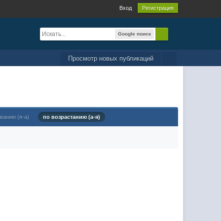
Вход
Регистрация
Google поиск
Просмотр новых публикаций
ванию (я-а)
по возрастанию (а-я)