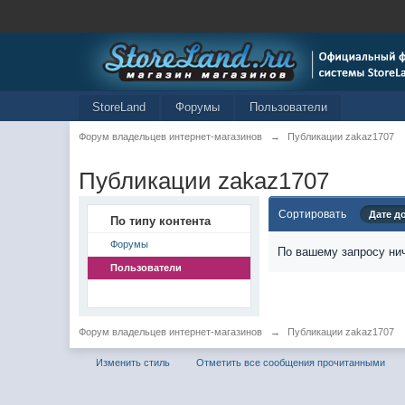
StoreLand
Форумы
Пользователи
Форум владельцев интернет-магазинов
→
Публикации zakaz1707
Публикации zakaz1707
Сортировать
Дате д
По типу контента
Форумы
По вашему запросу нич
Пользователи
Форум владельцев интернет-магазинов
→
Публикации zakaz1707
Изменить стиль
Отметить все сообщения прочитанными