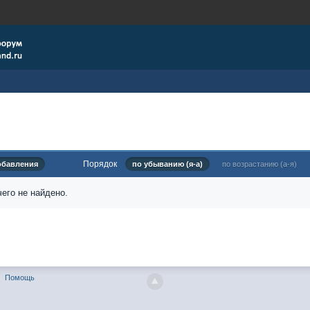
Порядок
обавления
по убыванию (я-а)
по возрастанию (а-я)
его не найдено.
Помощь