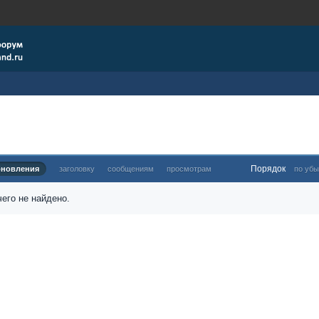
Порядок
бновления
заголовку
сообщениям
просмотрам
по убы
его не найдено.