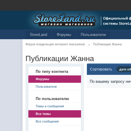
StoreLand
Форумы
Пользователи
Форум владельцев интернет-магазинов
→
Публикации Жанна
Публикации Жанна
Сортировать
дате о
По типу контента
Форумы
По вашему запросу нич
Пользователи
По пользователю
Темы и сообщения
Все темы
Все сообщения