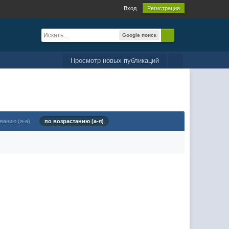
Вход
Регистрация
Google поиск
Просмотр новых публикаций
ванию (я-а)
по возрастанию (а-я)