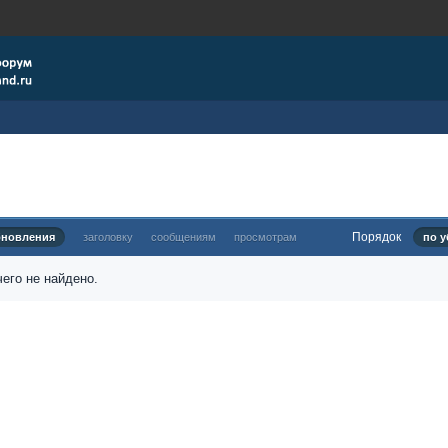
Порядок
бновления
заголовку
сообщениям
просмотрам
по у
его не найдено.