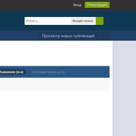
Вход
Регистрация
Google поиск
Просмотр новых публикаций
быванию (я-а)
по возрастанию (а-я)