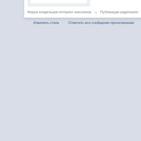
Форум владельцев интернет-магазинов
→
Публикации pagemaster
Изменить стиль
Отметить все сообщения прочитанными