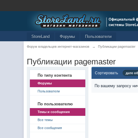
StoreLand
Форумы
Пользователи
Форум владельцев интернет-магазинов
→
Публикации pagemaster
Публикации pagemaster
Сортировать
дате о
По типу контента
Форумы
По вашему запросу нич
Пользователи
По пользователю
Темы и сообщения
Все темы
Все сообщения