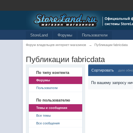
StoreLand
Форумы
Пользователи
Форум владельцев интернет-магазинов
→
Публикации fabricdata
Публикации fabricdata
Сортировать
дате обн
По типу контента
Форумы
По вашему запросу нич
Пользователи
По пользователю
Темы и сообщения
Все темы
Все сообщения