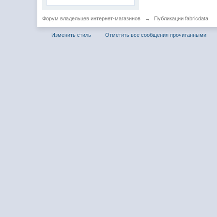
Форум владельцев интернет-магазинов
→
Публикации fabricdata
Изменить стиль
Отметить все сообщения прочитанными