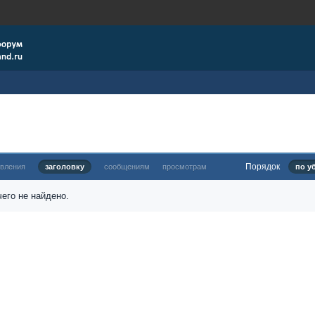
Порядок
овления
заголовку
сообщениям
просмотрам
по у
его не найдено.