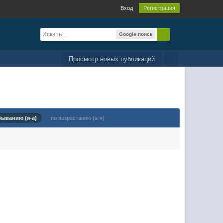
Вход
Регистрация
Google поиск
Просмотр новых публикаций
быванию (я-а)
по возрастанию (а-я)