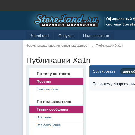
StoreLand
Форумы
Пользователи
Форум владельцев интернет-магазинов
→
Публикации Xa1n
Публикации Xa1n
Сортировать
дате о
По типу контента
Форумы
По вашему запросу нич
Пользователи
По пользователю
Темы и сообщения
Все темы
Все сообщения