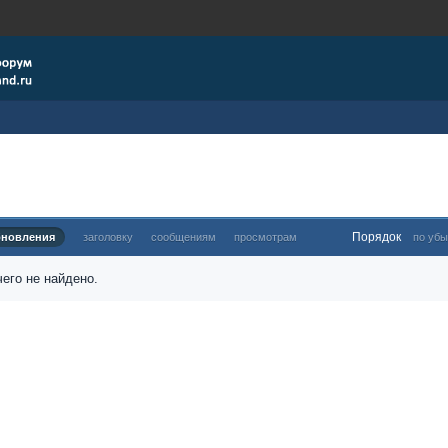
Порядок
бновления
заголовку
сообщениям
просмотрам
по убы
его не найдено.