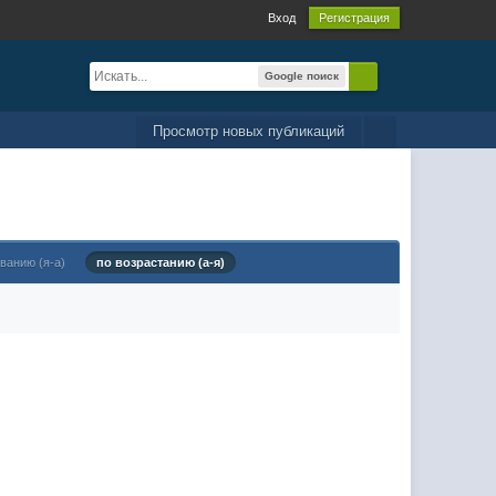
Вход
Регистрация
Google поиск
Просмотр новых публикаций
ванию (я-а)
по возрастанию (а-я)