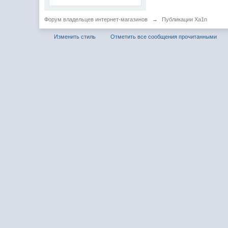
Форум владельцев интернет-магазинов
→
Публикации Xa1n
Изменить стиль
Отметить все сообщения прочитанными