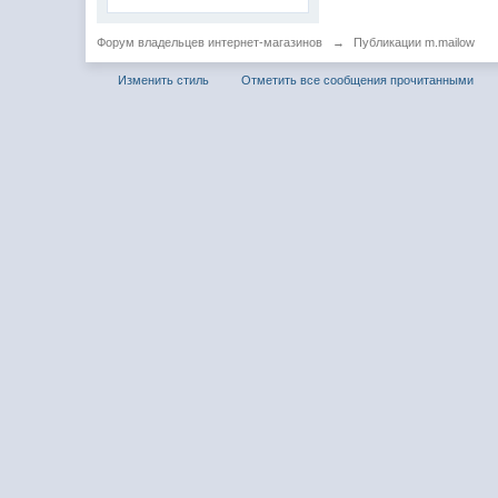
Форум владельцев интернет-магазинов
→
Публикации m.mailow
Изменить стиль
Отметить все сообщения прочитанными