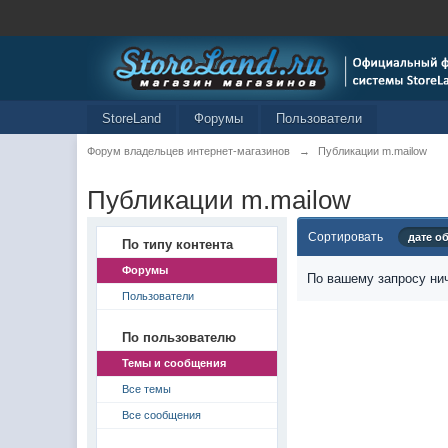
StoreLand
Форумы
Пользователи
Форум владельцев интернет-магазинов
→
Публикации m.mailow
Публикации m.mailow
Сортировать
дате о
По типу контента
Форумы
По вашему запросу нич
Пользователи
По пользователю
Темы и сообщения
Все темы
Все сообщения