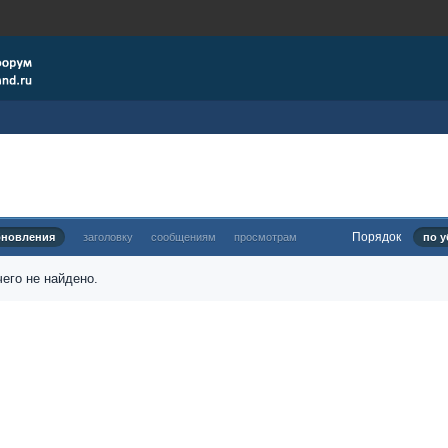
Порядок
бновления
заголовку
сообщениям
просмотрам
по у
его не найдено.