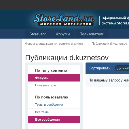
StoreLand
Форумы
Пользователи
Форум владельцев интернет-магазинов
→
Публикации d.kuznetsov
Публикации d.kuznetsov
Сортировать
дате о
По типу контента
Форумы
По вашему запросу нич
Пользователи
По пользователю
Темы и сообщения
Все темы
Все сообщения