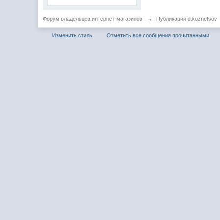
Форум владельцев интернет-магазинов
→
Публикации d.kuznetsov
Изменить стиль
Отметить все сообщения прочитанными