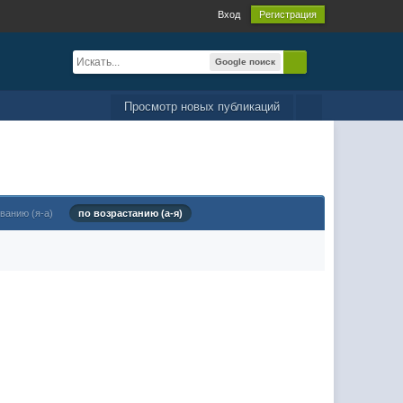
Вход
Регистрация
Google поиск
Просмотр новых публикаций
ванию (я-а)
по возрастанию (а-я)