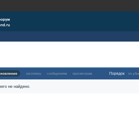
Порядок
бновления
заголовку
сообщениям
просмотрам
по убы
его не найдено.