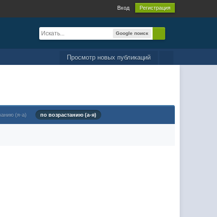
Вход
Регистрация
Google поиск
Просмотр новых публикаций
ванию (я-а)
по возрастанию (а-я)