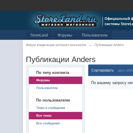
StoreLand
Форумы
Пользователи
Форум владельцев интернет-магазинов
→
Публикации Anders
Публикации Anders
Сортировать
дате обн
По типу контента
Форумы
По вашему запросу нич
Пользователи
По пользователю
Темы и сообщения
Все темы
Все сообщения