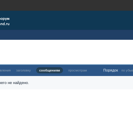
Порядок
овления
заголовку
сообщениям
просмотрам
по убы
его не найдено.