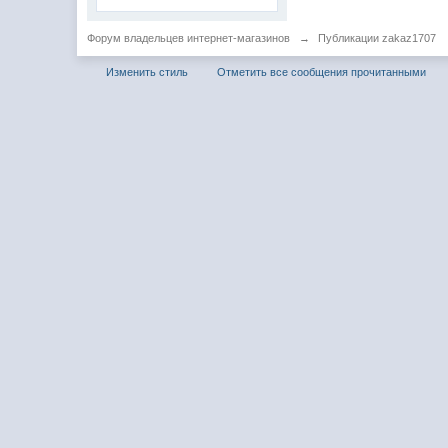
Форум владельцев интернет-магазинов
→
Публикации zakaz1707
Изменить стиль
Отметить все сообщения прочитанными