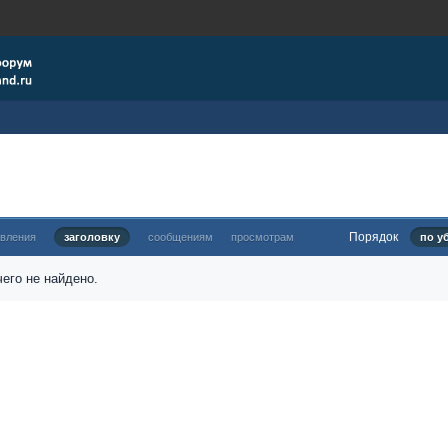
Порядок
овления
заголовку
сообщениям
просмотрам
по у
его не найдено.