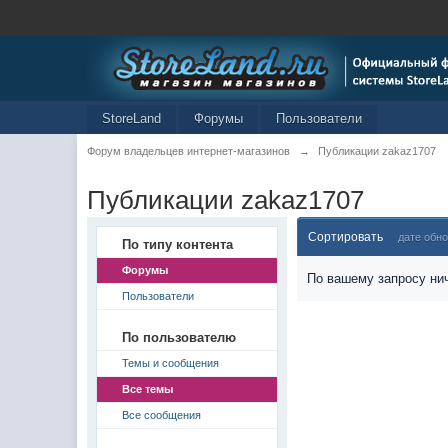
StoreLand
Форумы
Пользователи
Форум владельцев интернет-магазинов
→
Публикации zakaz1707
Публикации zakaz1707
Сортировать
дате обн
По типу контента
Форумы
По вашему запросу нич
Пользователи
По пользователю
Темы и сообщения
Все темы
Все сообщения