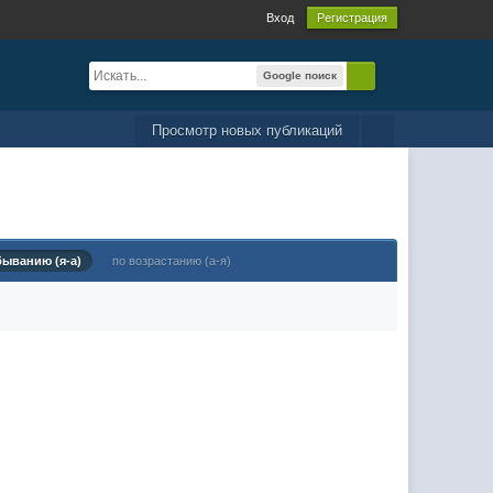
Вход
Регистрация
Google поиск
Просмотр новых публикаций
быванию (я-а)
по возрастанию (а-я)