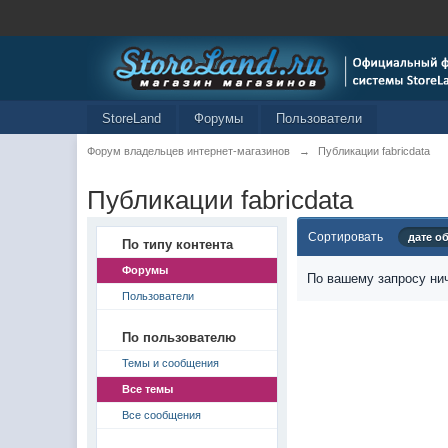
StoreLand
Форумы
Пользователи
Форум владельцев интернет-магазинов
→
Публикации fabricdata
Публикации fabricdata
Сортировать
дате о
По типу контента
Форумы
По вашему запросу нич
Пользователи
По пользователю
Темы и сообщения
Все темы
Все сообщения