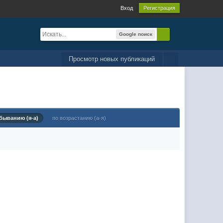
Вход
Регистрация
Google поиск
Просмотр новых публикаций
быванию (я-а)
по возрастанию (а-я)