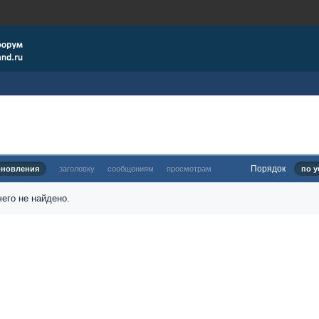
Порядок
бновления
заголовку
сообщениям
просмотрам
по у
его не найдено.