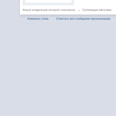
Форум владельцев интернет-магазинов
→
Публикации fabricdata
Изменить стиль
Отметить все сообщения прочитанными