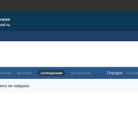
Порядок
овления
заголовку
сообщениям
просмотрам
по убы
его не найдено.