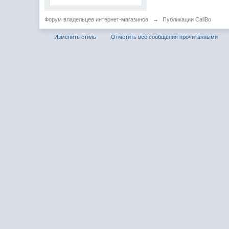
Форум владельцев интернет-магазинов
→
Публикации CallBo
Изменить стиль
Отметить все сообщения прочитанными