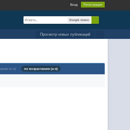
Вход
Регистрация
Google поиск
Просмотр новых публикаций
ванию (я-а)
по возрастанию (а-я)