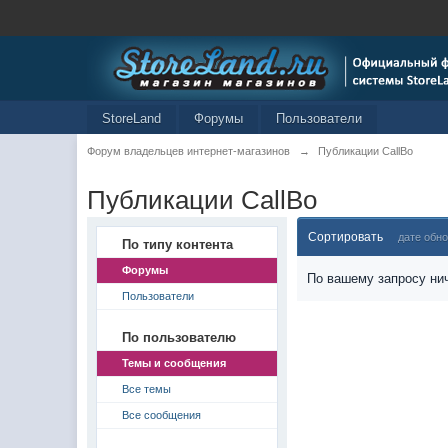
StoreLand
Форумы
Пользователи
Форум владельцев интернет-магазинов
→
Публикации CallBo
Публикации CallBo
Сортировать
дате обн
По типу контента
Форумы
По вашему запросу нич
Пользователи
По пользователю
Темы и сообщения
Все темы
Все сообщения