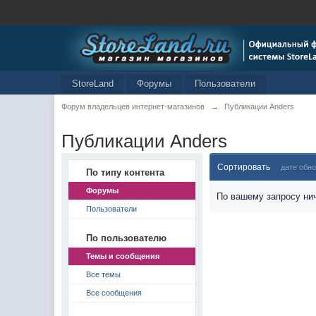
StoreLand
Форумы
Пользователи
Форум владельцев интернет-магазинов
→
Публикации Anders
Публикации Anders
Сортировать
дате обн
По типу контента
Форумы
По вашему запросу нич
Пользователи
По пользователю
Темы и сообщения
Все темы
Все сообщения