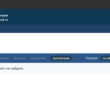
Порядок
овления
заголовку
сообщениям
просмотрам
по у
его не найдено.