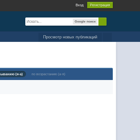
Вход
Регистрация
Google поиск
Просмотр новых публикаций
быванию (я-а)
по возрастанию (а-я)