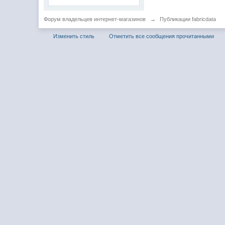
Форум владельцев интернет-магазинов
→
Публикации fabricdata
Изменить стиль
Отметить все сообщения прочитанными