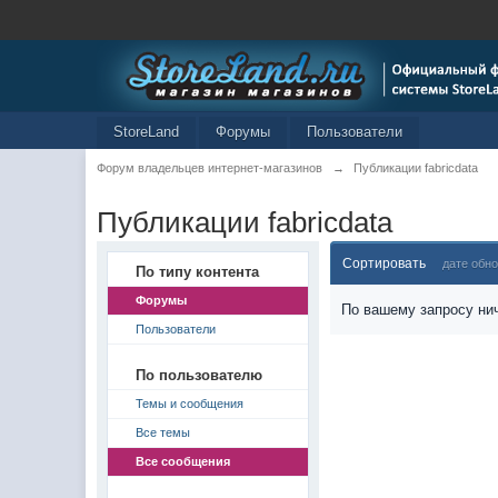
StoreLand
Форумы
Пользователи
Форум владельцев интернет-магазинов
→
Публикации fabricdata
Публикации fabricdata
Сортировать
дате обн
По типу контента
Форумы
По вашему запросу нич
Пользователи
По пользователю
Темы и сообщения
Все темы
Все сообщения