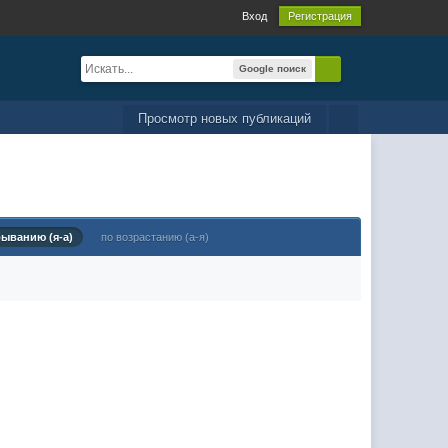
Вход
Регистрация
Google поиск
Просмотр новых публикаций
быванию (я-а)
по возрастанию (а-я)