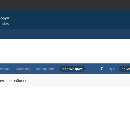
Порядок
овления
заголовку
сообщениям
просмотрам
по у
его не найдено.