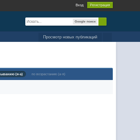
Вход
Регистрация
Google поиск
Просмотр новых публикаций
быванию (я-а)
по возрастанию (а-я)