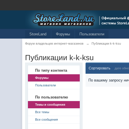
StoreLand
Форумы
Пользователи
Форум владельцев интернет-магазинов
→
Публикации k-k-ksu
Публикации k-k-ksu
Сортировать
дате обн
По типу контента
Форумы
По вашему запросу нич
Пользователи
По пользователю
Темы и сообщения
Все темы
Все сообщения