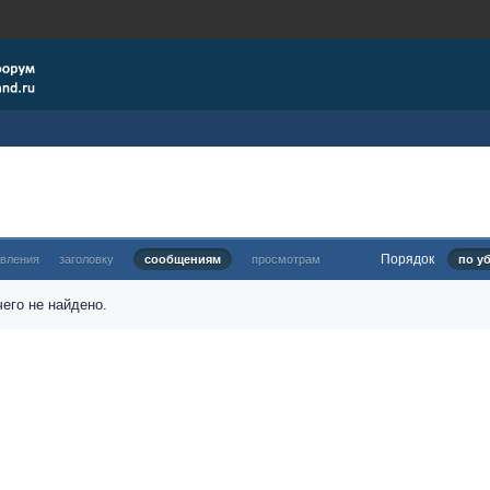
Порядок
овления
заголовку
сообщениям
просмотрам
по у
его не найдено.