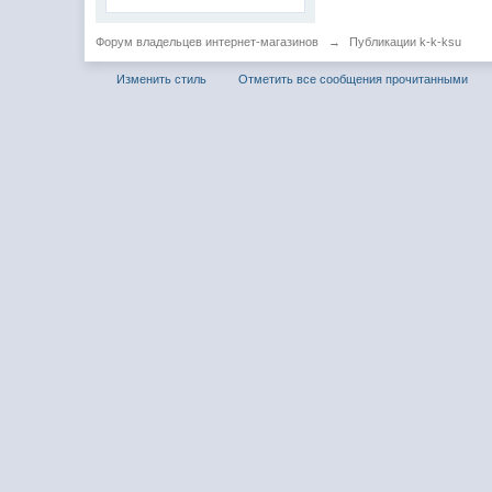
Форум владельцев интернет-магазинов
→
Публикации k-k-ksu
Изменить стиль
Отметить все сообщения прочитанными