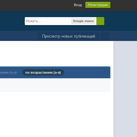
Вход
Регистрация
Google поиск
Просмотр новых публикаций
ванию (я-а)
по возрастанию (а-я)