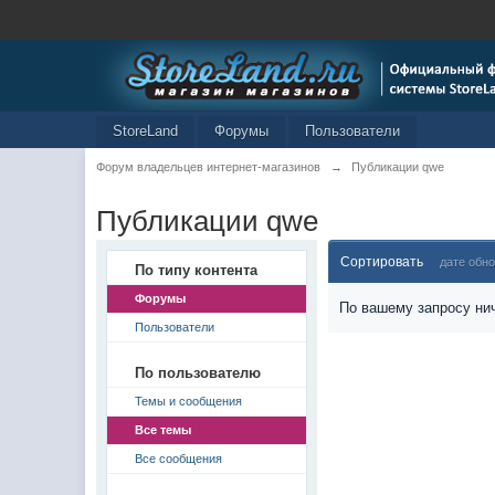
StoreLand
Форумы
Пользователи
Форум владельцев интернет-магазинов
→
Публикации qwe
Публикации qwe
Сортировать
дате обн
По типу контента
Форумы
По вашему запросу нич
Пользователи
По пользователю
Темы и сообщения
Все темы
Все сообщения