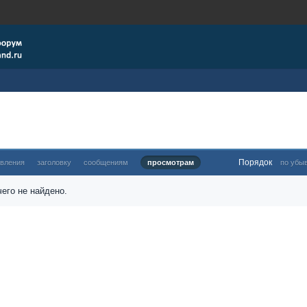
Порядок
овления
заголовку
сообщениям
просмотрам
по убы
его не найдено.