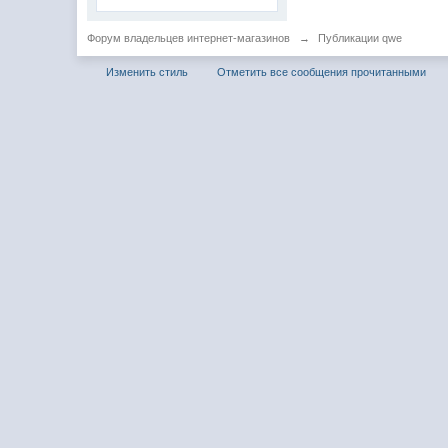
Форум владельцев интернет-магазинов
→
Публикации qwe
Изменить стиль
Отметить все сообщения прочитанными