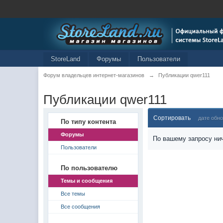
StoreLand
Форумы
Пользователи
Форум владельцев интернет-магазинов
→
Публикации qwer111
Публикации qwer111
Сортировать
дате обн
По типу контента
Форумы
По вашему запросу нич
Пользователи
По пользователю
Темы и сообщения
Все темы
Все сообщения