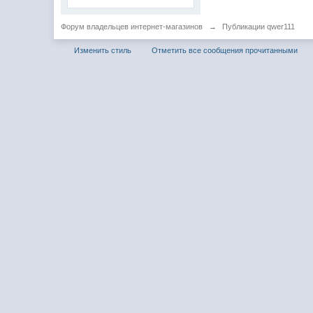
Форум владельцев интернет-магазинов
→
Публикации qwer111
Изменить стиль
Отметить все сообщения прочитанными