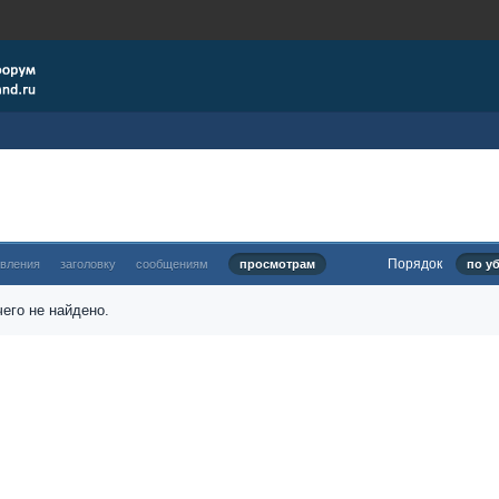
Порядок
овления
заголовку
сообщениям
просмотрам
по у
его не найдено.