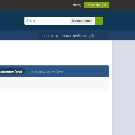
Вход
Регистрация
Google поиск
Просмотр новых публикаций
быванию (я-а)
по возрастанию (а-я)