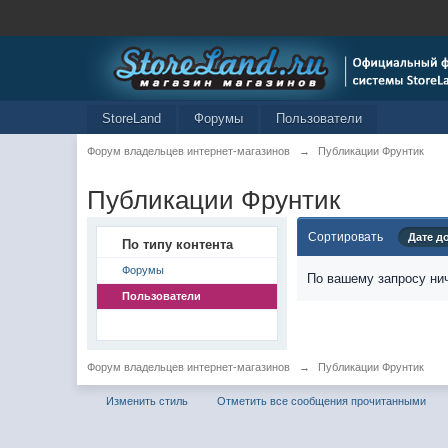
StoreLand
Форумы
Пользователи
Форум владельцев интернет-магазинов
→
Публикации Фрунтик
Публикации Фрунтик
Сортировать
Дате д
По типу контента
Форумы
По вашему запросу нич
Пользователи
Форум владельцев интернет-магазинов
→
Публикации Фрунтик
Изменить стиль
Отметить все сообщения прочитанными