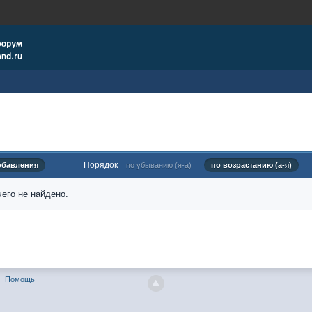
Порядок
обавления
по убыванию (я-а)
по возрастанию (а-я)
его не найдено.
Помощь