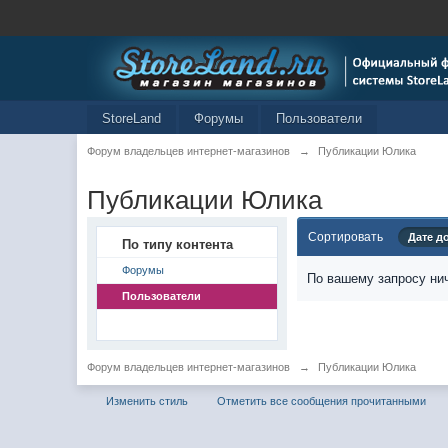
StoreLand
Форумы
Пользователи
Форум владельцев интернет-магазинов
→
Публикации Юлика
Публикации Юлика
Сортировать
Дате д
По типу контента
Форумы
По вашему запросу нич
Пользователи
Форум владельцев интернет-магазинов
→
Публикации Юлика
Изменить стиль
Отметить все сообщения прочитанными