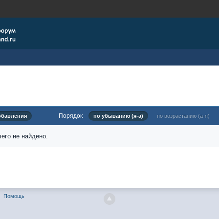
Порядок
обавления
по убыванию (я-а)
по возрастанию (а-я)
его не найдено.
Помощь