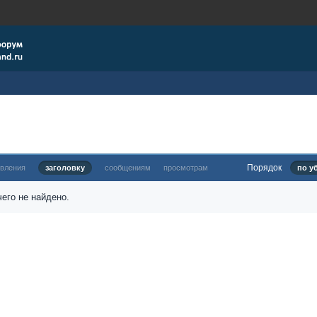
Порядок
овления
заголовку
сообщениям
просмотрам
по у
его не найдено.