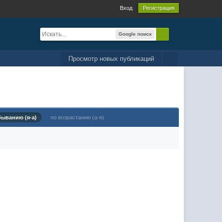
Вход
Регистрация
Google поиск
Просмотр новых публикаций
быванию (я-а)
по возрастанию (а-я)