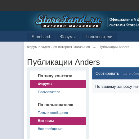
StoreLand
Форумы
Пользователи
Форум владельцев интернет-магазинов
→
Публикации Anders
Публикации Anders
Сортировать
дате обн
По типу контента
Форумы
По вашему запросу нич
Пользователи
По пользователю
Темы и сообщения
Все темы
Все сообщения