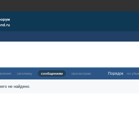
Порядок
овления
заголовку
сообщениям
просмотрам
по убы
его не найдено.