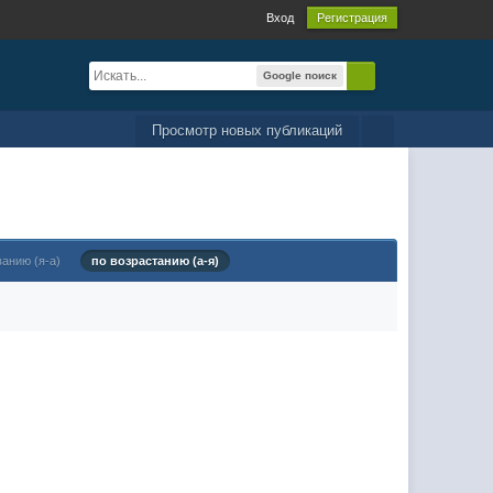
Вход
Регистрация
Google поиск
Просмотр новых публикаций
ванию (я-а)
по возрастанию (а-я)