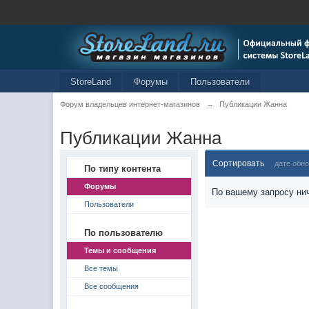
StoreLand
Форумы
Пользователи
Форум владельцев интернет-магазинов
→
Публикации Жанна
Публикации Жанна
Сортировать
дате обн
По типу контента
Форумы
По вашему запросу нич
Пользователи
По пользователю
Темы и сообщения
Все темы
Все сообщения