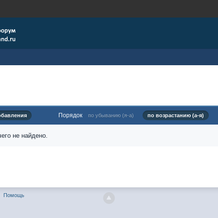
Порядок
обавления
по убыванию (я-а)
по возрастанию (а-я)
его не найдено.
Помощь