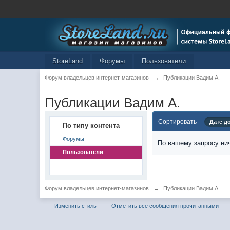
StoreLand
Форумы
Пользователи
Форум владельцев интернет-магазинов
→
Публикации Вадим А.
Публикации Вадим А.
Сортировать
Дате д
По типу контента
Форумы
По вашему запросу нич
Пользователи
Форум владельцев интернет-магазинов
→
Публикации Вадим А.
Изменить стиль
Отметить все сообщения прочитанными