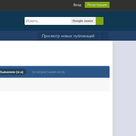
Вход
Регистрация
Google поиск
Просмотр новых публикаций
быванию (я-а)
по возрастанию (а-я)