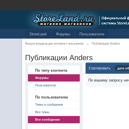
StoreLand
Форумы
Пользователи
Форум владельцев интернет-магазинов
→
Публикации Anders
Публикации Anders
Сортировать
дате о
По типу контента
Форумы
По вашему запросу нич
Пользователи
По пользователю
Темы и сообщения
Все темы
Все сообщения