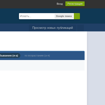
Вход
Регистрация
Google поиск
Просмотр новых публикаций
быванию (я-а)
по возрастанию (а-я)