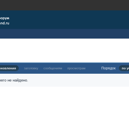
Порядок
бновления
заголовку
сообщениям
просмотрам
по у
его не найдено.