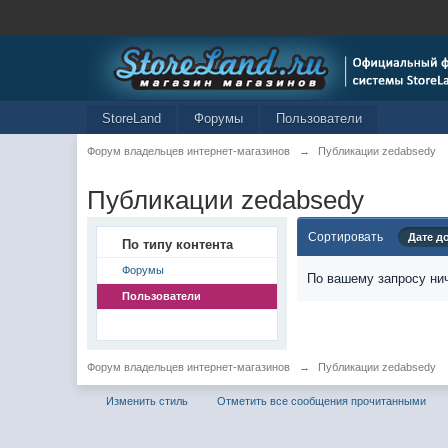
StoreLand
Форумы
Пользователи
Форум владельцев интернет-магазинов
→
Публикации zedabsedy
Публикации zedabsedy
Сортировать
Дате д
По типу контента
Форумы
По вашему запросу нич
Пользователи
Форум владельцев интернет-магазинов
→
Публикации zedabsedy
Изменить стиль
Отметить все сообщения прочитанными