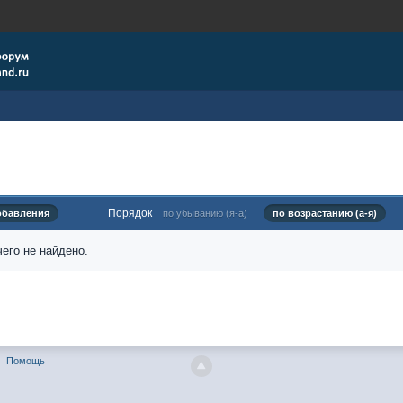
Порядок
обавления
по убыванию (я-а)
по возрастанию (а-я)
его не найдено.
Помощь