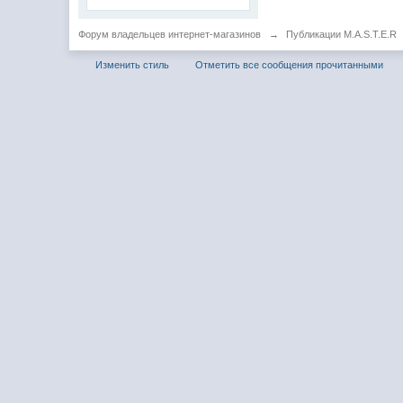
Форум владельцев интернет-магазинов
→
Публикации M.A.S.T.E.R
Изменить стиль
Отметить все сообщения прочитанными