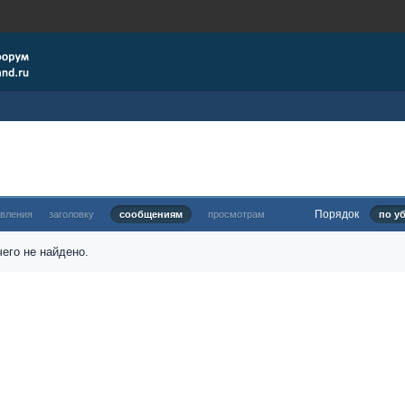
Порядок
овления
заголовку
сообщениям
просмотрам
по у
его не найдено.