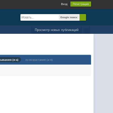
Вход
Регистрация
Google поиск
Просмотр новых публикаций
быванию (я-а)
по возрастанию (а-я)