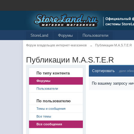
StoreLand
Форумы
Пользователи
Форум владельцев интернет-магазинов
→
Публикации M.A.S.T.E.R
Публикации M.A.S.T.E.R
Сортировать
дате обн
По типу контента
Форумы
По вашему запросу нич
Пользователи
По пользователю
Темы и сообщения
Все темы
Все сообщения