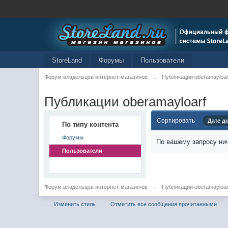
StoreLand
Форумы
Пользователи
Форум владельцев интернет-магазинов
→
Публикации oberamayloar
Публикации oberamayloarf
Сортировать
Дате д
По типу контента
Форумы
По вашему запросу нич
Пользователи
Форум владельцев интернет-магазинов
→
Публикации oberamayloar
Изменить стиль
Отметить все сообщения прочитанными