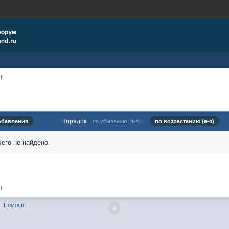
f
Порядок
обавления
по убыванию (я-а)
по возрастанию (а-я)
его не найдено.
f
Помощь