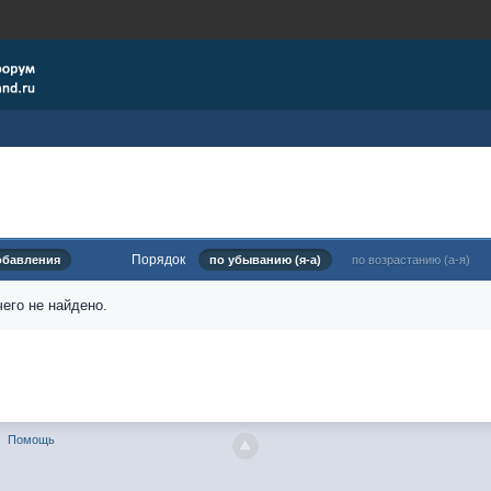
Порядок
обавления
по убыванию (я-а)
по возрастанию (а-я)
его не найдено.
Помощь