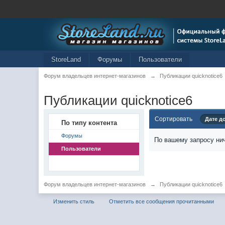
StoreLand
Форумы
Пользователи
Форум владельцев интернет-магазинов
→
Публикации quicknotice6
Публикации quicknotice6
Сортировать
Дате д
По типу контента
Форумы
По вашему запросу нич
Пользователи
Форум владельцев интернет-магазинов
→
Публикации quicknotice6
Изменить стиль
Отметить все сообщения прочитанными