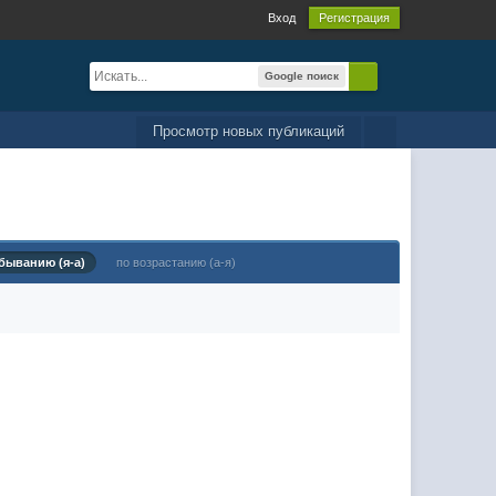
Вход
Регистрация
Google поиск
Просмотр новых публикаций
быванию (я-а)
по возрастанию (а-я)