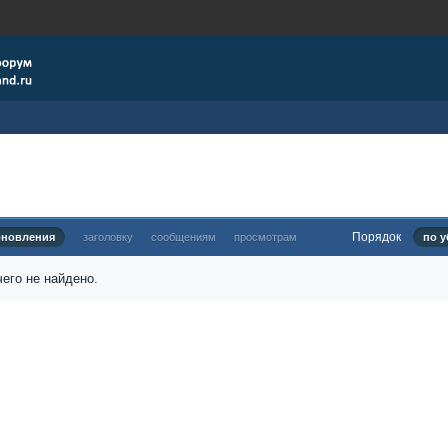
Порядок
бновления
заголовку
сообщениям
просмотрам
по у
его не найдено.