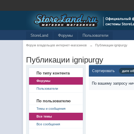
StoreLand
Форумы
Пользователи
Форум владельцев интернет-магазинов
→
Публикации ignipurgy
Публикации ignipurgy
Сортировать
дате о
По типу контента
Форумы
По вашему запросу нич
Пользователи
По пользователю
Темы и сообщения
Все темы
Все сообщения