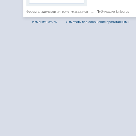
Форум владельцев интернет-магазинов
→
Публикации ignipurgy
Изменить стиль
Отметить все сообщения прочитанными