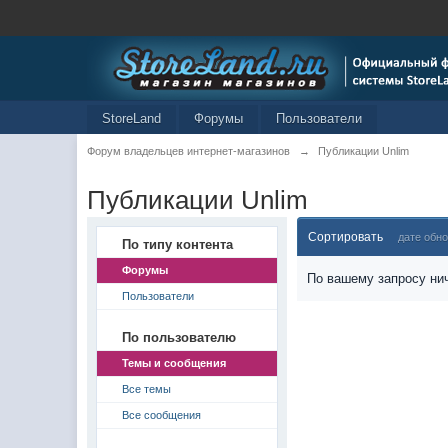
StoreLand
Форумы
Пользователи
Форум владельцев интернет-магазинов
→
Публикации Unlim
Публикации Unlim
Сортировать
дате обн
По типу контента
Форумы
По вашему запросу нич
Пользователи
По пользователю
Темы и сообщения
Все темы
Все сообщения