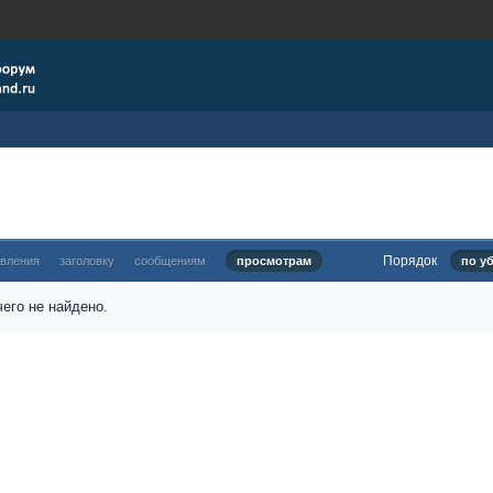
Порядок
овления
заголовку
сообщениям
просмотрам
по у
его не найдено.