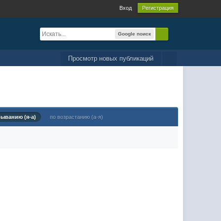
Вход
Регистрация
Google поиск
Просмотр новых публикаций
быванию (я-а)
по возрастанию (а-я)