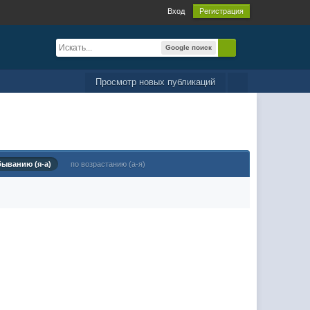
Вход
Регистрация
Google поиск
Просмотр новых публикаций
быванию (я-а)
по возрастанию (а-я)