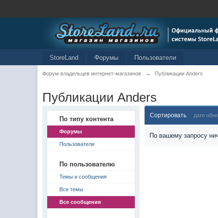
StoreLand
Форумы
Пользователи
Форум владельцев интернет-магазинов
→
Публикации Anders
Публикации Anders
Сортировать
дате обн
По типу контента
Форумы
По вашему запросу нич
Пользователи
По пользователю
Темы и сообщения
Все темы
Все сообщения