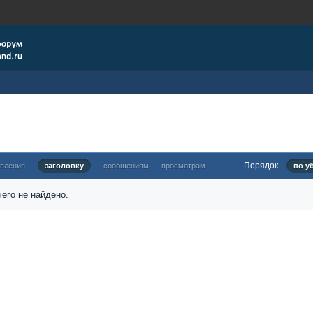
Порядок
овления
заголовку
сообщениям
просмотрам
по у
его не найдено.