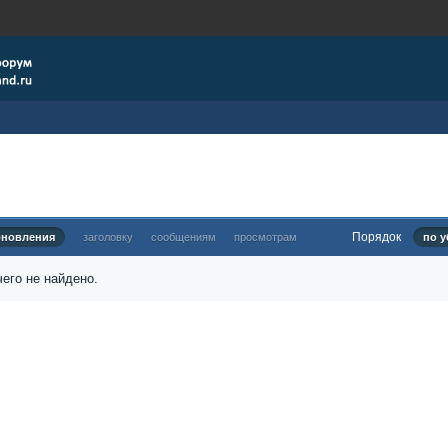
Порядок
бновления
заголовку
сообщениям
просмотрам
по у
его не найдено.