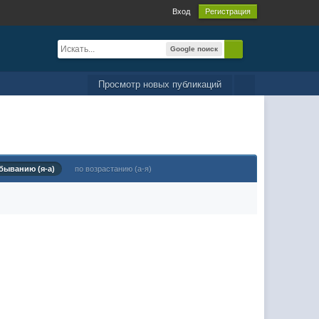
Вход
Регистрация
Google поиск
Просмотр новых публикаций
быванию (я-а)
по возрастанию (а-я)