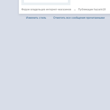
Форум владельцев интернет-магазинов
→
Публикации hazarin18
Изменить стиль
Отметить все сообщения прочитанными