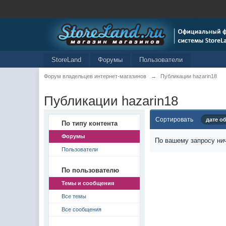
StoreLand
Форумы
Пользователи
Форум владельцев интернет-магазинов
→
Публикации hazarin18
Публикации hazarin18
Сортировать
дате о
По типу контента
Форумы
По вашему запросу нич
Пользователи
По пользователю
Темы и сообщения
Все темы
Все сообщения