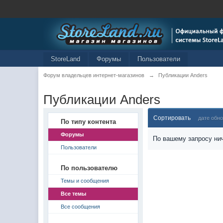
StoreLand
Форумы
Пользователи
Форум владельцев интернет-магазинов
→
Публикации Anders
Публикации Anders
Сортировать
дате обн
По типу контента
Форумы
По вашему запросу нич
Пользователи
По пользователю
Темы и сообщения
Все темы
Все сообщения