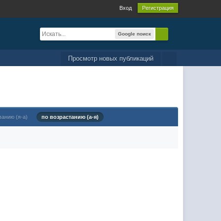
Вход
Регистрация
Google поиск
Просмотр новых публикаций
ванию (я-а)
по возрастанию (а-я)