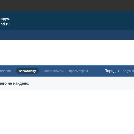
Порядок
овления
заголовку
сообщениям
просмотрам
по убы
его не найдено.