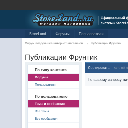
StoreLand
Форумы
Пользователи
Форум владельцев интернет-магазинов
→
Публикации Фрунтик
Публикации Фрунтик
Сортировать
дате обн
По типу контента
Форумы
По вашему запросу нич
Пользователи
По пользователю
Темы и сообщения
Все темы
Все сообщения