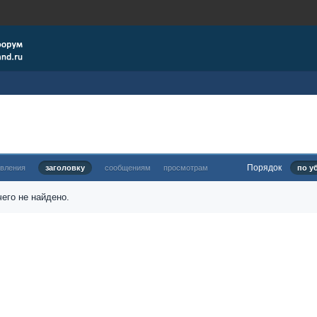
Порядок
овления
заголовку
сообщениям
просмотрам
по у
его не найдено.