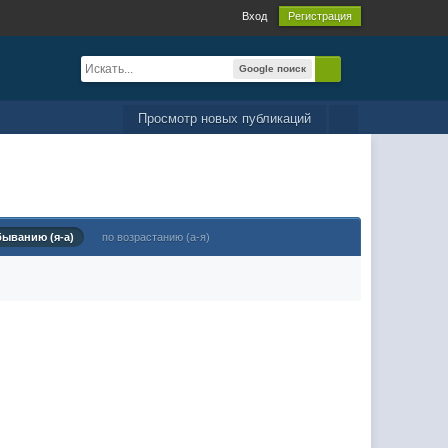
Вход
Регистрация
Google поиск
Просмотр новых публикаций
быванию (я-а)
по возрастанию (а-я)