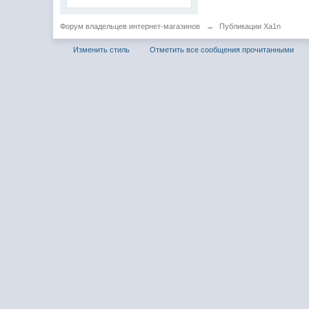
Форум владельцев интернет-магазинов
→
Публикации Xa1n
Изменить стиль
Отметить все сообщения прочитанными