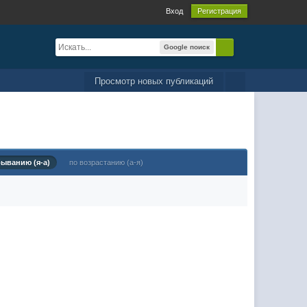
Вход
Регистрация
Google поиск
Просмотр новых публикаций
быванию (я-а)
по возрастанию (а-я)