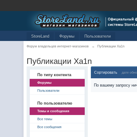
StoreLand
Форумы
Пользователи
Форум владельцев интернет-магазинов
→
Публикации Xa1n
Публикации Xa1n
Сортировать
дате обн
По типу контента
Форумы
По вашему запросу нич
Пользователи
По пользователю
Темы и сообщения
Все темы
Все сообщения