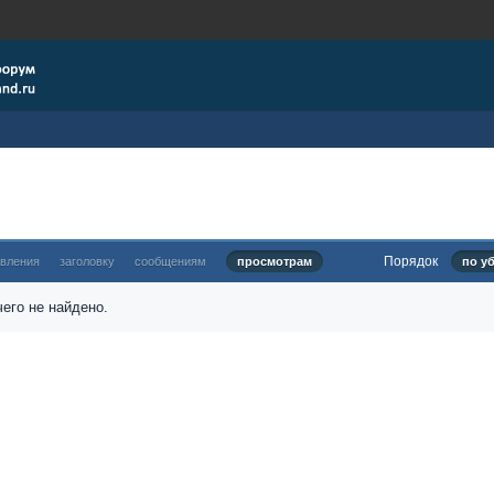
Порядок
овления
заголовку
сообщениям
просмотрам
по у
его не найдено.