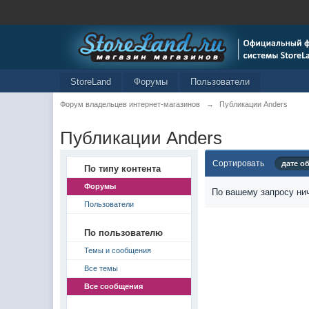
StoreLand
Форумы
Пользователи
Форум владельцев интернет-магазинов
→
Публикации Anders
Публикации Anders
Сортировать
дате о
По типу контента
Форумы
По вашему запросу нич
Пользователи
По пользователю
Темы и сообщения
Все темы
Все сообщения