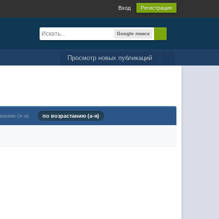
Вход
Регистрация
Google поиск
Просмотр новых публикаций
ванию (я-а)
по возрастанию (а-я)