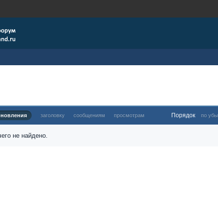
Порядок
бновления
заголовку
сообщениям
просмотрам
по убы
его не найдено.