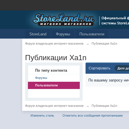
StoreLand
Форумы
Пользователи
Форум владельцев интернет-магазинов
→
Публикации Xa1n
Публикации Xa1n
Сортировать
Дате д
По типу контента
Форумы
По вашему запросу нич
Пользователи
Форум владельцев интернет-магазинов
→
Публикации Xa1n
Изменить стиль
Отметить все сообщения прочитанными