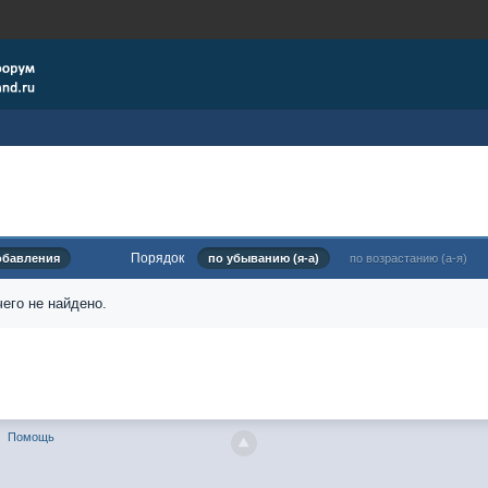
Порядок
обавления
по убыванию (я-а)
по возрастанию (а-я)
его не найдено.
Помощь