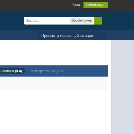
Вход
Регистрация
Google поиск
Просмотр новых публикаций
быванию (я-а)
по возрастанию (а-я)