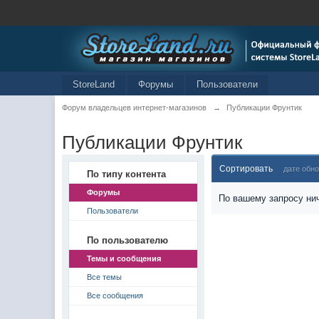
StoreLand
Форумы
Пользователи
Форум владельцев интернет-магазинов
→
Публикации Фрунтик
Публикации Фрунтик
Сортировать
дате обн
По типу контента
Форумы
По вашему запросу нич
Пользователи
По пользователю
Темы и сообщения
Все темы
Все сообщения