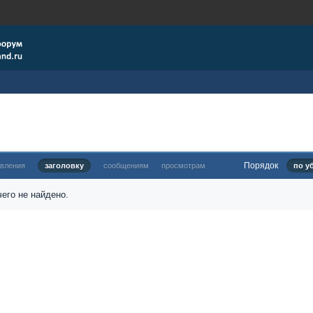
Порядок
овления
заголовку
сообщениям
просмотрам
по у
его не найдено.