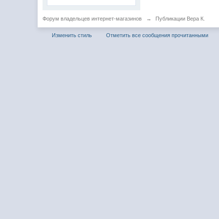
Форум владельцев интернет-магазинов
→
Публикации Вера К.
Изменить стиль
Отметить все сообщения прочитанными