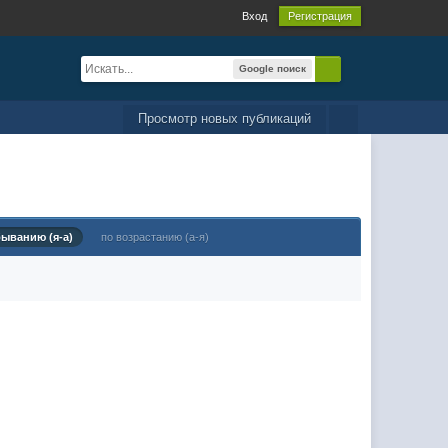
Вход
Регистрация
Google поиск
Просмотр новых публикаций
быванию (я-а)
по возрастанию (а-я)