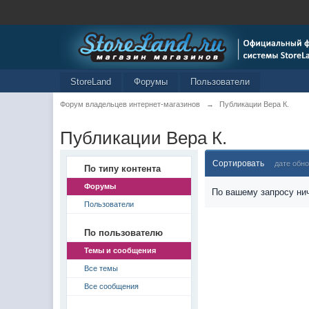
StoreLand
Форумы
Пользователи
Форум владельцев интернет-магазинов
→
Публикации Вера К.
Публикации Вера К.
Сортировать
дате обн
По типу контента
Форумы
По вашему запросу нич
Пользователи
По пользователю
Темы и сообщения
Все темы
Все сообщения