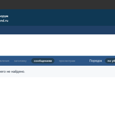
Порядок
овления
заголовку
сообщениям
просмотрам
по у
его не найдено.