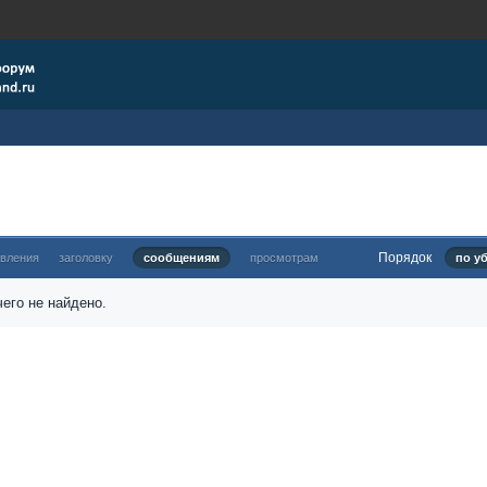
Порядок
овления
заголовку
сообщениям
просмотрам
по у
его не найдено.