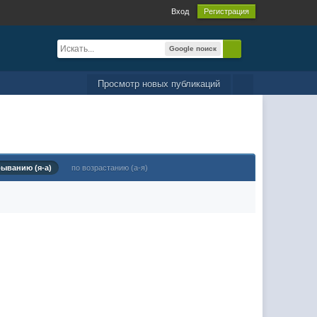
Вход
Регистрация
Google поиск
Просмотр новых публикаций
быванию (я-а)
по возрастанию (а-я)