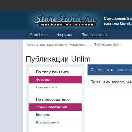
StoreLand
Форумы
Пользователи
Форум владельцев интернет-магазинов
→
Публикации Unlim
Публикации Unlim
Сортировать
дате обн
По типу контента
Форумы
По вашему запросу нич
Пользователи
По пользователю
Темы и сообщения
Все темы
Все сообщения