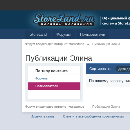
StoreLand
Форумы
Пользователи
Форум владельцев интернет-магазинов
→
Публикации Элина
Публикации Элина
Сортировать
Дате д
По типу контента
Форумы
По вашему запросу нич
Пользователи
Форум владельцев интернет-магазинов
→
Публикации Элина
Изменить стиль
Отметить все сообщения прочитанными