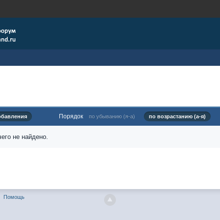
Порядок
обавления
по убыванию (я-а)
по возрастанию (а-я)
его не найдено.
Помощь