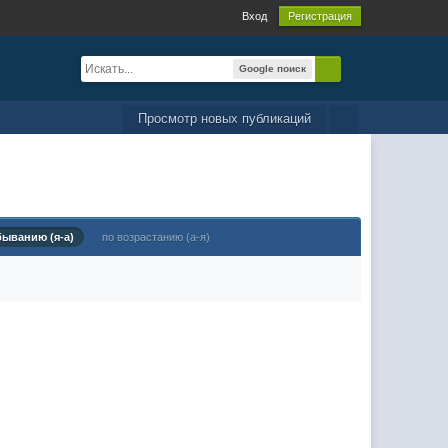
Вход
Регистрация
Google поиск
Просмотр новых публикаций
быванию (я-а)
по возрастанию (а-я)