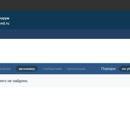
Порядок
овления
заголовку
сообщениям
просмотрам
по у
его не найдено.