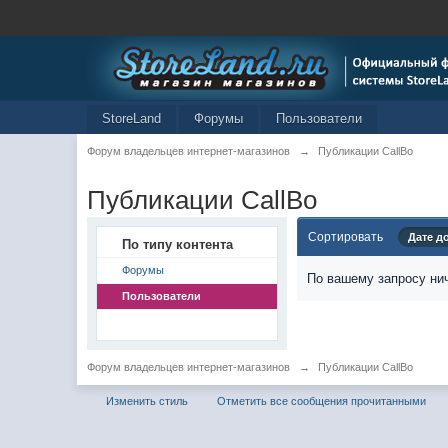
StoreLand
Форумы
Пользователи
Форум владельцев интернет-магазинов
→
Публикации CallBo
Публикации CallBo
Сортировать
Дате д
По типу контента
Форумы
По вашему запросу нич
Пользователи
Форум владельцев интернет-магазинов
→
Публикации CallBo
Изменить стиль
Отметить все сообщения прочитанными