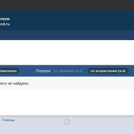
Порядок
обавления
по убыванию (я-а)
по возрастанию (а-я)
его не найдено.
Помощь