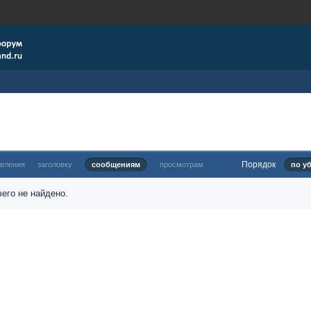
Порядок
овления
заголовку
сообщениям
просмотрам
по у
его не найдено.