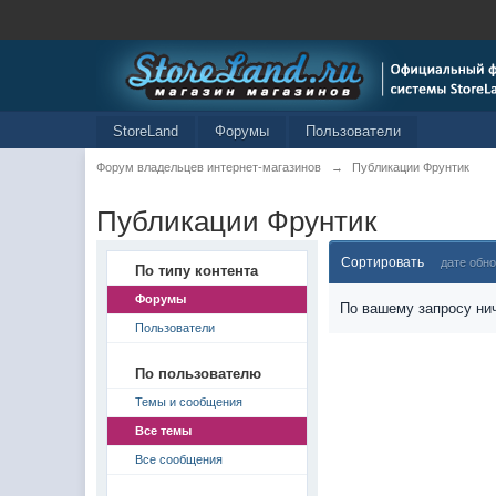
StoreLand
Форумы
Пользователи
Форум владельцев интернет-магазинов
→
Публикации Фрунтик
Публикации Фрунтик
Сортировать
дате обн
По типу контента
Форумы
По вашему запросу нич
Пользователи
По пользователю
Темы и сообщения
Все темы
Все сообщения