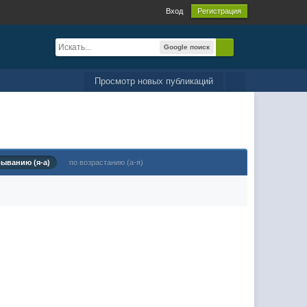
Вход
Регистрация
Google поиск
Просмотр новых публикаций
быванию (я-а)
по возрастанию (а-я)