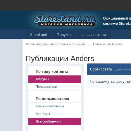
StoreLand
Форумы
Пользователи
Форум владельцев интернет-магазинов
→
Публикации Anders
Публикации Anders
Сортировать
дате обн
По типу контента
Форумы
По вашему запросу нич
Пользователи
По пользователю
Темы и сообщения
Все темы
Все сообщения