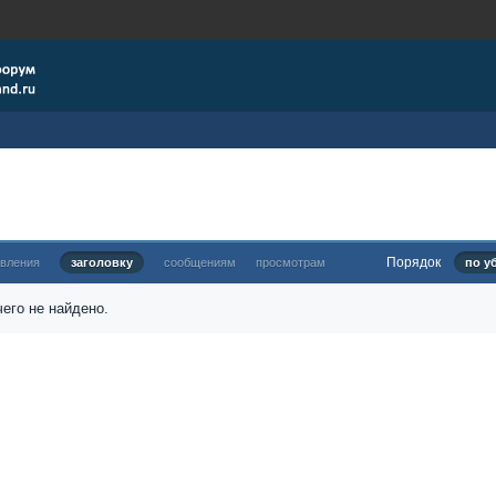
Порядок
овления
заголовку
сообщениям
просмотрам
по у
его не найдено.