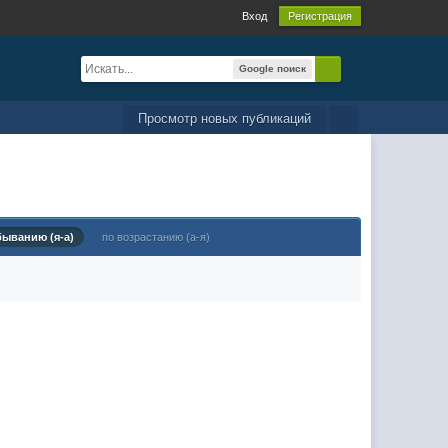
Вход
Регистрация
Google поиск
Просмотр новых публикаций
быванию (я-а)
по возрастанию (а-я)